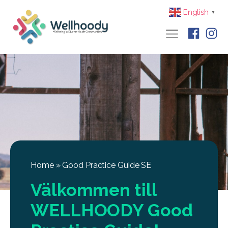
English
▼
Home
»
Good Practice Guide SE
Välkommen till
WELLHOODY Good