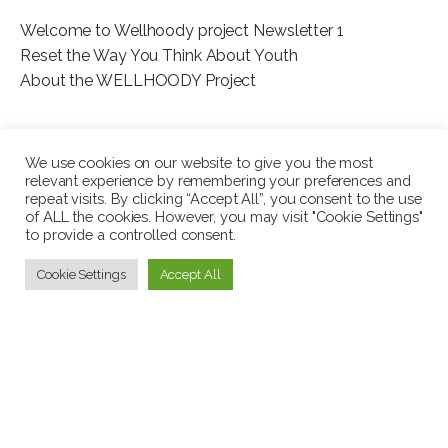
Welcome to Wellhoody project Newsletter 1
Reset the Way You Think About Youth
About the WELLHOODY Project
We use cookies on our website to give you the most
relevant experience by remembering your preferences and
repeat visits. By clicking “Accept All”, you consent to the use
This project has been funded with support from the European
of ALL the cookies. However, you may visit "Cookie Settings"
to provide a controlled consent.
Commission. The author is solely responsible for this
publication (communication) and the Commission accepts no
Cookie Settings
Accept All
responsibility for any use may be made of the information
contained therein. In compliance of the new GDPR framework,
please note that the Partnership will only process your personal
data in the sole interest and purpose of the project and without
any prejudice to your rights.