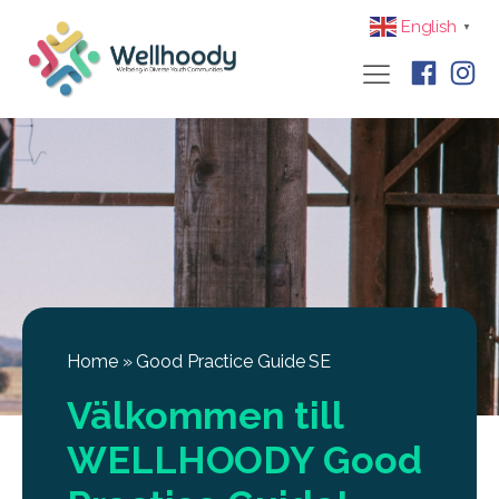
English
▼
Home
»
Good Practice Guide SE
Välkommen till
WELLHOODY Good