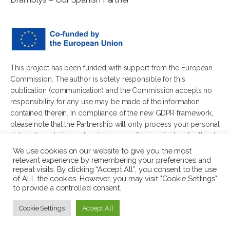
This project has been funded with support from the European
Commission. The author is solely responsible for this
publication (communication) and the Commission accepts no
responsibility for any use may be made of the information
contained therein. In compliance of the new GDPR framework,
please note that the Partnership will only process your personal
data in the sole interest and purpose of the project and without
any prejudice to your rights.
We use cookies on our website to give you the most
relevant experience by remembering your preferences and
repeat visits. By clicking “Accept All”, you consent to the use
of ALL the cookies. However, you may visit "Cookie Settings"
to provide a controlled consent.
© 2026 Wellbeing in Diverse Youth Communities. All rights
Cookie Settings
Accept All
reserved.