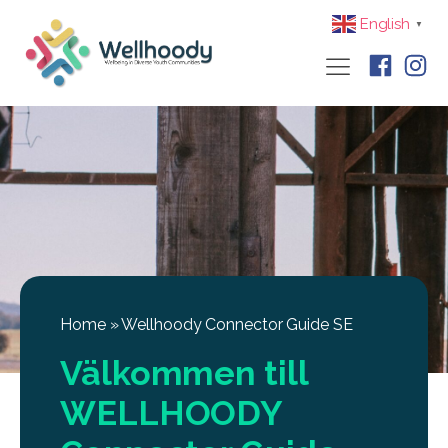
English
▼
Home
»
Wellhoody Connector Guide SE
Välkommen till
WELLHOODY