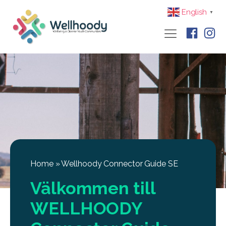
English
▼
Home
»
Wellhoody Connector Guide SE
Välkommen till
WELLHOODY