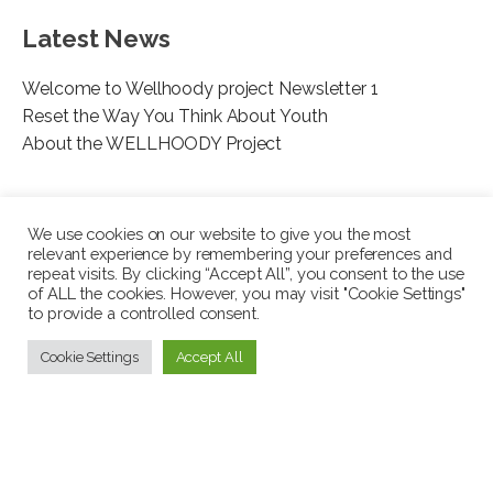
Latest News
Welcome to Wellhoody project Newsletter 1
Reset the Way You Think About Youth
About the WELLHOODY Project
We use cookies on our website to give you the most
relevant experience by remembering your preferences and
repeat visits. By clicking “Accept All”, you consent to the use
This project has been funded with support from the European
of ALL the cookies. However, you may visit "Cookie Settings"
to provide a controlled consent.
Commission. The author is solely responsible for this
publication (communication) and the Commission accepts no
Cookie Settings
Accept All
responsibility for any use may be made of the information
contained therein. In compliance of the new GDPR framework,
please note that the Partnership will only process your personal
data in the sole interest and purpose of the project and without
any prejudice to your rights.